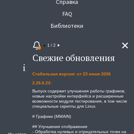
Справка
FAQ
Библиотеки
Вакансии
1
/
2
Карта сайта
Свежие обновления
С
info@3v-services.com
Стабильная версия: от 23 июня 2026
Те
Возникли вопросы? Напишите нам.
2.26.6.23:
2.2
Выпуск содержит улучшения работы графиков,
Вы
Москва, м. Цветной бульвар,
новые настройки интерфейса и расширенные
но
ул. Трубная
возможности модуля тестирования, в том числе
ги
д. 25к1
специальные скрипты для Linux.
ср
ин
# Графики (MMAIN)
зн
те
## Улучшения отображения
- Обработка нулевых и отрицательных точек на
# 