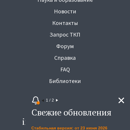
Новости
Контакты
Запрос ТКП
Форум
Справка
FAQ
Библиотеки
Вакансии
1
/
2
Карта сайта
Свежие обновления
С
info@3v-services.com
Стабильная версия: от 23 июня 2026
Те
Возникли вопросы? Напишите нам.