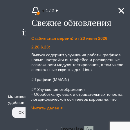
Вакансии
1
/
2
Карта сайта
Свежие обновления
С
info@3v-services.com
Стабильная версия: от 23 июня 2026
Те
Возникли вопросы? Напишите нам.
2.26.6.23:
2.2
Выпуск содержит улучшения работы графиков,
Вы
Москва, м. Цветной бульвар,
новые настройки интерфейса и расширенные
об
ул. Трубная
возможности модуля тестирования, в том числе
оч
д. 25к1
специальные скрипты для Linux.
ул
ра
# Графики (MMAIN)
ин
## Улучшения отображения
# 
- Обработка нулевых и отрицательных точек на
##
Мы используем
cookies
, чтобы сделать сайт более
логарифмической оси теперь корректна, что
- 
удобным
устраняет ошибки при построении графиков с
пр
Читать далее >
Чи
такими значениями.
за
ОК
© 2024 - ООО «3В Сервис»
ак
## Настройки пользовательского интерфейса
- 
- Добавлена настройка «Максимальное число
во
систем координат». Пользователь может
ну